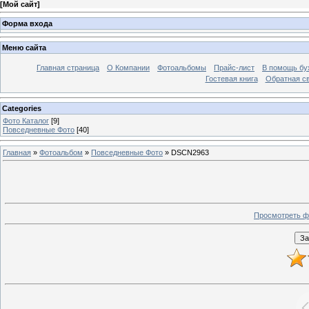
[
Мой сайт
]
Форма входа
Меню сайта
Главная страница
О Компании
Фотоальбомы
Прайс-лист
В помощь бу
Гостевая книга
Обратная с
Categories
Фото Каталог
[9]
Повседневные Фото
[40]
Главная
»
Фотоальбом
»
Повседневные Фото
» DSCN2963
Просмотреть ф